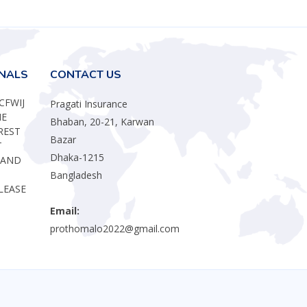
RNALS
CONTACT US
CFWIJ
Pragati Insurance
HE
Bhaban, 20-21, Karwan
REST
Bazar
T
Dhaka-1215
 AND
Bangladesh
LEASE
Email:
prothomalo2022@gmail.com